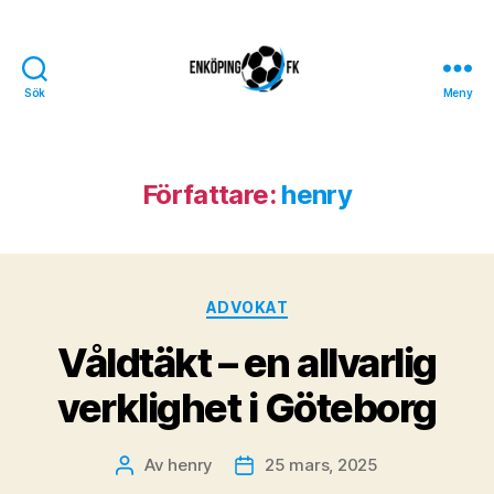
Sök
Meny
Enköpings
FK
Författare:
henry
Kategorier
ADVOKAT
Våldtäkt – en allvarlig
verklighet i Göteborg
Av
henry
25 mars, 2025
Inläggsförfattare
Inläggsdatum