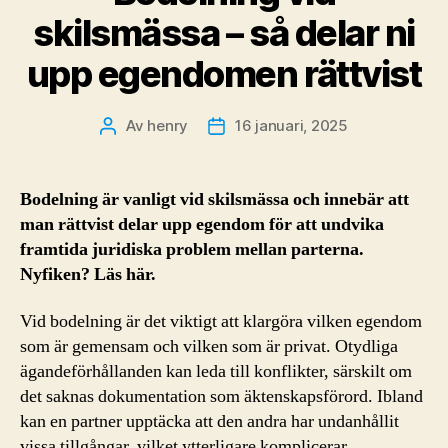
skilsmässa – så delar ni
upp egendomen rättvist
Av
henry
16 januari, 2025
Inläggsförfattare
Inläggsdatum
Bodelning är vanligt vid skilsmässa och innebär att
man rättvist delar upp egendom för att undvika
framtida juridiska problem mellan parterna.
Nyfiken? Läs här.
Vid bodelning är det viktigt att klargöra vilken egendom
som är gemensam och vilken som är privat. Otydliga
ägandeförhållanden kan leda till konflikter, särskilt om
det saknas dokumentation som äktenskapsförord. Ibland
kan en partner upptäcka att den andra har undanhållit
vissa tillgångar, vilket ytterligare komplicerar