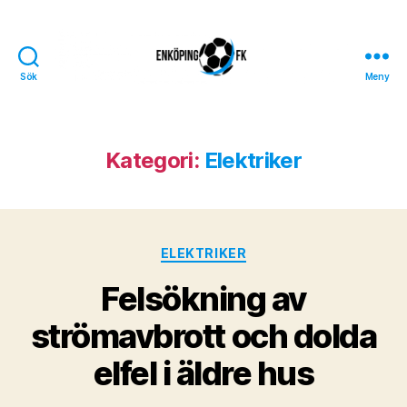
Sök
Meny
Enköpings
FK
Kategori:
Elektriker
Kategorier
ELEKTRIKER
Felsökning av
strömavbrott och dolda
elfel i äldre hus