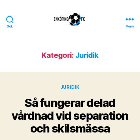
Sök
Meny
Enköpings
FK
Kategori:
Juridik
Kategorier
JURIDIK
Så fungerar delad
vårdnad vid separation
och skilsmässa