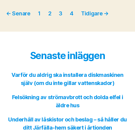
Inläggsnavigering
←
Senare
1
2
3
4
Tidigare
→
Senaste inläggen
Varför du aldrig ska installera diskmaskinen
själv (om du inte gillar vattenskador)
Felsökning av strömavbrott och dolda elfel i
äldre hus
Underhåll av låskistor och beslag – så håller du
ditt Järfälla-hem säkert i årtionden