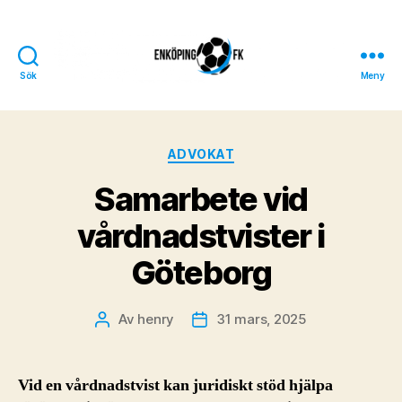
Sök
Meny
Enköpings
FK
Kategorier
ADVOKAT
Samarbete vid
vårdnadstvister i
Göteborg
Av
henry
31 mars, 2025
Inläggsförfattare
Inläggsdatum
Vid en vårdnadstvist kan juridiskt stöd hjälpa